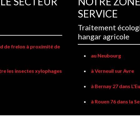
 LE SECTEUR
NOTRE ZONE 
SERVICE
Traitement écologi
hangar agricole
d de frelon à proximité de
au Neubourg
tre les insectes xylophages
à Verneuil sur Avre
à Bernay 27 dans L'E
à Rouen 76 dans la S