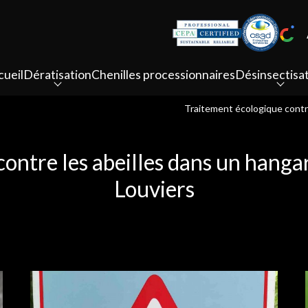
cueil
Dératisation
Chenilles processionnaires
Désinsectisa
Traitement écologique contre
ontre les abeilles dans un hangar
Louviers