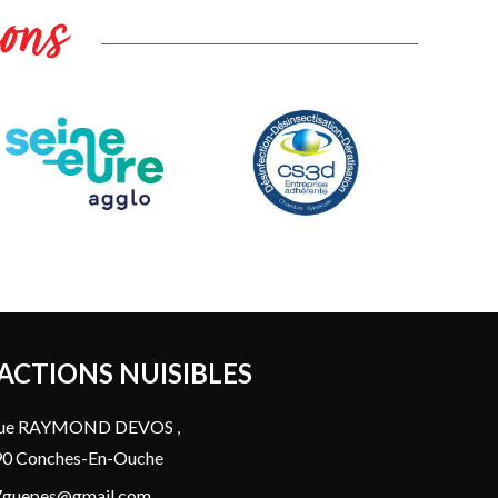
ions
 ACTIONS NUISIBLES
Rue RAYMOND DEVOS ,
0 Conches-En-Ouche
7guepes@gmail.com